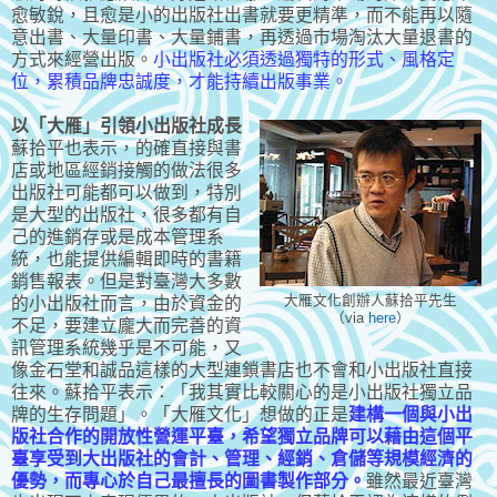
愈敏銳，且愈是小的出版社出書就要更精準，而不能再以隨
意出書、大量印書、大量鋪書，再透過市場淘汰大量退書的
方式來經營出版。
小出版社必須透過獨特的形式、風格定
位，累積品牌忠誠度，才能持續出版事業。
以「大雁」引領小出版社成長
蘇拾平也表示，的確直接與書
店或地區經銷接觸的做法很多
出版社可能都可以做到，特別
是大型的出版社，很多都有自
己的進銷存或是成本管理系
統，也能提供編輯即時的書籍
銷售報表。但是對臺灣大多數
大雁文化創辦人蘇拾平先生
的小出版社而言，由於資金的
（via
here
）
不足，要建立龐大而完善的資
訊管理系統幾乎是不可能，又
像金石堂和誠品這樣的大型連鎖書店也不會和小出版社直接
往來。蘇拾平表示：「我其實比較關心的是小出版社獨立品
牌的生存問題」。「大雁文化」想做的正是
建構一個與小出
版社合作的開放性營運平臺，希望獨立品牌可以藉由這個平
臺享受到大出版社的會計、管理、經銷、倉儲等規模經濟的
優勢，而專心於自己最擅長的圖書製作部分。
雖然最近臺灣