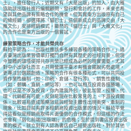
士」，擔任發行人；近期又有「大是出版」的加入，由大雁
協助該出版社進行編輯顧問、發行和會計的工作，未來也希
望與其他品牌有策略合作的機會。但其實東方出版原有自己
的總經銷，卻選擇將「貓巴士」這個新成立的品牌交由「大
雁文化」安排經銷模式，顯然的「貓巴士」與「大雁文化」
的合作也是東方出版的一個嘗試。
練習策略合作，才能共榮共存
蘇拾平認為：「出版社應該多多練習各種的策略合作。」過
去臺灣出版業習慣單打獨鬥自然有其歷史的社經背景，但現
今整體的環境使得共存共榮已經成為必然的現實需要，尤其
對中小出版社而言，共用營運平臺才有機會擺脫劣勢處境，
更專注於選題創造。策略的合作有很多種形式，可以共同投
資作業性機制（如：印刷、倉儲、發行等）、銷售性機制
（如：郵購、直銷、網站等），也可以相互投資各擅勝場，
也可以是不涉及投資，你內建我外包，彼此加盟、授權、代
理、代銷都有可能。反倒是現在比較常見的上、下游投資關
係，比較容易造成策略效益與經營主體性出現衝突、牽制的
現象，比如目前有許多經銷商投資出版業的情況。蘇拾平覺
得這看似是經銷商取得片面優勢的合作模式，但這樣的作法
也會有「弱化前端(出版端)」的危機；至於提到書店投資出版
業的模式，就立刻有人認為書店自己經營出版社，對於其他