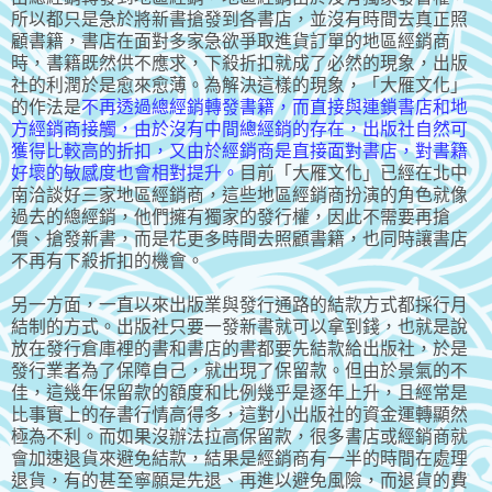
所以都只是急於將新書搶發到各書店，並沒有時間去真正照
顧書籍，書店在面對多家急欲爭取進貨訂單的地區經銷商
時，書籍既然供不應求，下殺折扣就成了必然的現象，出版
社的利潤於是愈來愈薄。為解決這樣的現象，「大雁文化」
的作法是
不再透過總經銷轉發書籍，而直接與連鎖書店和地
方經銷商接觸，由於沒有中間總經銷的存在，出版社自然可
獲得比較高的折扣，又由於經銷商是直接面對書店，對書籍
好壞的敏感度也會相對提升。
目前「大雁文化」已經在北中
南洽談好三家地區經銷商，這些地區經銷商扮演的角色就像
過去的總經銷，他們擁有獨家的發行權，因此不需要再搶
價、搶發新書，而是花更多時間去照顧書籍，也同時讓書店
不再有下殺折扣的機會。
另一方面，一直以來出版業與發行通路的結款方式都採行月
結制的方式。出版社只要一發新書就可以拿到錢，也就是說
放在發行倉庫裡的書和書店的書都要先結款給出版社，於是
發行業者為了保障自己，就出現了保留款。但由於景氣的不
佳，這幾年保留款的額度和比例幾乎是逐年上升，且經常是
比事實上的存書行情高得多，這對小出版社的資金運轉顯然
極為不利。而如果沒辦法拉高保留款，很多書店或經銷商就
會加速退貨來避免結款，結果是經銷商有一半的時間在處理
退貨，有的甚至寧願是先退、再進以避免風險，而退貨的費