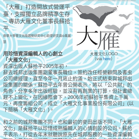
「大雁」打造開放式營運平
臺，支撐獨立品牌精準生存
─ 專訪大雁文化董事長蘇拾
平
南華大學華文出版趨勢研究中心助理研究員◎萬麗
慧
用珍惜資深編輯人的心創立
大雁文化LOGO
（via
here
）
「大雁文化」
資深出版人蘇拾平2005年初，
辭去城邦出版集團副董事長職位，簽約改任經營顧問及書虫
公司總經理，直至今年一月底止約滿，始正式結束與城邦出
版集團的關係。蘇拾平去年曾公開表示，將以「公共財」的
角色，分享多年出版經驗，並沒有再創業的打算，但計畫總
趕不上變化，在因緣際會下，2006年初蘇拾平集資上千萬
元，再度籌組公司，成立「大雁文化事業股份有限公司」(以
下簡稱「大雁文化」)。
和之前的城邦集團不同，也和最初的麥田出版不同，「大雁
文化」是蘇拾平以珍惜成熟編輯人的心情創設的公司。蘇拾
平表示，打從去年末就聽說原先在城邦服務的一些資深編輯