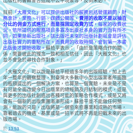
出版社的書籍會否造成不公平現象等，反倒未必。
目前
「大雁文化」可以提供出版社的服務包括營運顧問、財
務會計、業務、行銷、媒體公關等，
費用的收取不是以抽百
分比的佣金方式進行，而是採固定收費方式
，每家的收費狀
況，依所提供的服務項目多寡及出版社本身的實力而有所不
同，如果是新出版社，該出版社未來的出版計劃就會是評估
出版社實力的重點所在。而費用的收取時間，會到第一本書
出版後才開始收取。
蘇拾平表示：「由於是策略合作的關
係，需要彼此的理念一致和相互信任，因此『大雁文化』也
並不會急於尋找合作對象。」
「大雁文化」可以說是蘇拾平經過多年的出版經驗，加上去
年一整年的觀察整理，對臺灣大多數中小型出版業者所面臨
的瓶頸提出的一個解決方案，也算是一個實驗。未來是不是
有可能全面改變今日出版業的總經銷及月結制的模式，或是
與更多的出版社創造出各種可能的策略合作模式，或是又將
會有一個新的出版集團漸漸形成，蘇拾平並不能做任何預
測。能說的只是，出版將是一個愈來愈專業和成熟的市場，
靠著過去的機遇、基業或是一招半式將不再能迎戰未來的出
版市場。
於
13:53