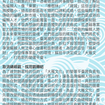
有了自己創業的打算。憑著過去的共事經驗，自己很了解這
些編輯人，像「果實」、「橡樹林」、「邊城」這些出版社
規模雖小，過去卻都能有不錯的口碑和成績。這些編輯不像
傳統的編輯人對市場、對技能感到徬徨無助，他們是成熟的
編輯人才，他們不但能獨當一面，也抓得到閱讀線索和脈
動，更有才華為想做的書創造獨到的表現格式，並憑藉專業
能力通過市場的現實考驗。蘇拾平表示：「成熟的編輯人將
是未來臺灣出版的靈魂。他們是出版的稀有財，他們將炙手
可熱。」但盡管如此，臺灣現在的環境卻極不利於小出版社
的生存，例如保留款的節節升高、折扣下殺等問題，都使得
專業編輯人無法專心做書和面對讀者。為提供這些「稀有
財」一個發揮專業能力的環境，蘇拾平決定成立「大雁文
化」，打造新的營運平臺。
取消總經銷，採用銷轉結
為了達到創業時的目的，「大雁文化」的營運平臺將負責包
括財務管理、洽談經銷發行等工作，讓各品牌編輯人得以依
照各自對閱讀脈動的掌握，專心於呈現圖書適切、具創意的
表現形式，而面對近年臺灣目前中小型出版社所面臨的圖書
經銷困境，也必須即刻提出解決之道。為此「大雁文化」首
先要改變的是現有透過總經銷轉發和月結制的經銷模式。蘇
拾平表示，過去的發行方式，是出版社將書交由總經銷，再
由總經銷轉發到地區經銷，地區經銷由於沒有獨家發書權，