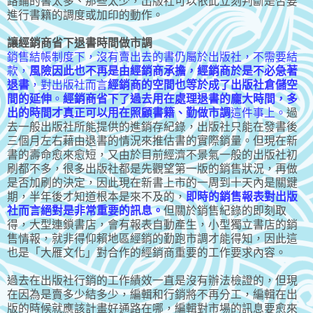
路鋪的書太多、那些太少，出版社可以依此立刻判斷是否要
進行書籍的調度或加印的動作。
讓經銷商省下退書時間做市調
銷售結帳制度下，沒有賣出去的書仍屬於出版社，不需要結
款，
風險因此也不再是由經銷商承擔，經銷商於是不必急著
退書
，對出版社而言
經銷商的空間也等於成了出版社倉儲空
間的延伸
。
經銷商省下了過去用在處理退書的龐大時間，多
出的時間才真正可以用在照顧書籍、勤做市調
這件事上。
過
去一般出版社所能提供的進銷存紀錄，出版社只能在發書後
三個月左右藉由退書的情況來推估書的實際銷量。但現在新
書的壽命愈來愈短，又由於目前經濟不景氣一般的出版社初
刷都不多，很多出版社都是先觀望第一版的銷售狀況，再做
是否加刷的決定，因此現在新書上市的一周到十天內是關鍵
期，半年後才知道根本是來不及的，
即時的銷售報表對出版
社而言絕對是非常重要的訊息。
但關於銷售紀錄的即刻取
得，大型連鎖書店，會有報表自動產生，小型獨立書店的銷
售情報，就非得仰賴地區經銷的勤跑市調才能得知，因此這
也是「大雁文化」對合作的經銷商重要的工作要求內容。
過去在出版社行銷的工作績效一直是沒有辦法檢證的，但現
在因為是賣多少結多少，編輯和行銷將不再分工，編輯在出
版的時候就應該計畫好通路在哪，編輯對市場的訊息要愈來