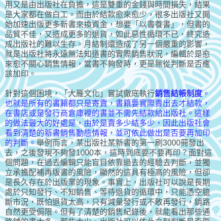
用又是由出版社在負擔，這是雙重的金錢與時間損失，結果
是大家都在做白工。而由於結款愈來愈少，很多出版社又開
始加速出版更多新書來換資金，想要「以書養書」，但書的
品質不佳，又造成更多的退貨，如此惡性循環不已，終究造
成出版社的難以生存。月結制還造成了另一個嚴重的影響，
就是出版社將永遠無法知道書的實際銷售狀況，編輯於是愈
來愈不關心銷售情報，當書不夠發時，更是無從判斷是否應
該加印。
針對這個困境，「大雁文化」嘗試徹底執行
銷售結帳制度
。
也就是所有的書籍都只是寄賣，書籍要實際賣出去才結款，
在書店或是發行商倉庫裡的書並不需先結款給出版社。這樣
的做法最大的好處是，由於是賣多少結多少，因此出版社會
看到清楚的新書銷售動態情報，並可依此做出是否要再加印
的判斷。
舉例而言，某出版社某新書的第一刷3000冊發出
去，之後發現不夠發1000本，這時到底要不要再印？面對這
個問題，在過去編輯只能盲目依靠過去的經驗去判斷，並獨
立承擔配補再版書的風險，顯然的這具有極高的風險，但卻
是長久存在於出版業的現象。事實上，出版社可以說是長期
處於只知發行、不知銷售、等待退貨的循環中，只能憑空臆
斷市況，既怕退貨太高，只有減量發行或不敢再發行，銷路
自然更受侷限。但有了清楚的銷售紀錄後，就能看出那些通