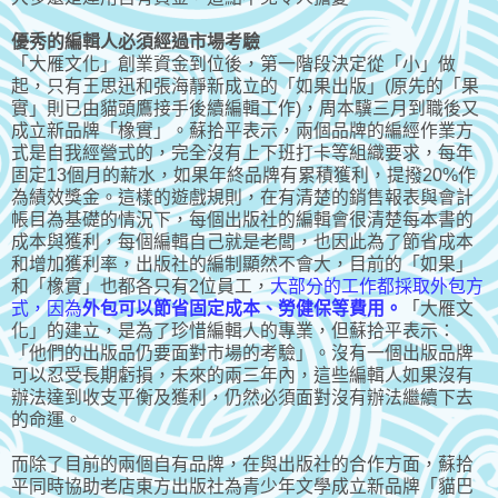
優秀的編輯人必須經過市場考驗
「大雁文化」創業資金到位後，第一階段決定從「小」做
起，只有王思迅和張海靜新成立的「如果出版」(原先的「果
實」則已由貓頭鷹接手後續編輯工作)，周本驥三月到職後又
成立新品牌「橡實」。蘇拾平表示，兩個品牌的編經作業方
式是自我經營式的，完全沒有上下班打卡等組織要求，每年
固定13個月的薪水，如果年終品牌有累積獲利，提撥20%作
為績效獎金。這樣的遊戲規則，在有清楚的銷售報表與會計
帳目為基礎的情況下，每個出版社的編輯會很清楚每本書的
成本與獲利，每個編輯自己就是老闆，也因此為了節省成本
和增加獲利率，出版社的編制顯然不會大，目前的「如果」
和「橡實」也都各只有2位員工，
大部分的工作都採取外包方
式，因為
外包可以節省固定成本、勞健保等費用。
「大雁文
化」的建立，是為了珍惜編輯人的專業，但蘇拾平表示：
「他們的出版品仍要面對市場的考驗」。沒有一個出版品牌
可以忍受長期虧損，未來的兩三年內，這些編輯人如果沒有
辦法達到收支平衡及獲利，仍然必須面對沒有辦法繼續下去
的命運。
而除了目前的兩個自有品牌，在與出版社的合作方面，蘇拾
平同時協助老店東方出版社為青少年文學成立新品牌「貓巴