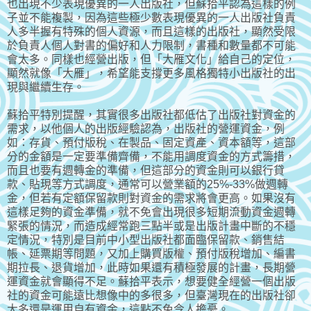
也出現不少表現優異的一人出版社，但蘇拾平認為這樣的例
子並不能複製，因為這些極少數表現優異的一人出版社負責
人多半握有特殊的個人資源，而且這樣的出版社，顯然受限
於負責人個人對書的偏好和人力限制，書種和數量都不可能
會太多。同樣也經營出版，但「大雁文化」給自己的定位，
顯然就像「大雁」，希望能支撐更多風格獨特小出版社的出
現與繼續生存。
蘇拾平特別提醒，其實很多出版社都低估了出版社對資金的
需求，以他個人的出版經驗認為，出版社的營運資金，例
如：存貨、預付版稅、在製品、固定資產、資本額等，這部
分的金額是一定要準備齊備，不能用調度資金的方式籌措，
而且也要有週轉金的準備，但這部分的資金則可以銀行貸
款、貼現等方式調度，通常可以營業額的25%-33%做週轉
金，但若有定額保留款則對資金的需求將會更高。如果沒有
這樣足夠的資金準備，就不免會出現很多短期流動資金週轉
緊張的情況，而造成經常跑三點半或是出版計畫中斷的不穩
定情況，特別是目前中小型出版社都面臨保留款、銷售結
帳、延票期等問題，又加上購買版權、預付版稅增加、編書
期拉長、退貨增加，此時如果還有積極發展的計畫，長期營
運資金就會顯得不足。蘇拾平表示，想要健全經營一個出版
社的資金可能遠比想像中的多很多，但臺灣現在的出版社卻
大多還是運用自有資金，這點不免令人擔憂。